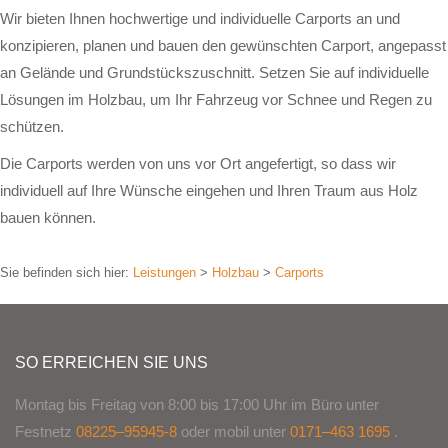
Wir bieten Ihnen hochwertige und individuelle Carports an und
konzipieren, planen und bauen den gewünschten Carport, angepasst
an Gelände und Grundstückszuschnitt. Setzen Sie auf individuelle
Lösungen im Holzbau, um Ihr Fahrzeug vor Schnee und Regen zu
schützen.
Die Carports werden von uns vor Ort angefertigt, so dass wir
individuell auf Ihre Wünsche eingehen und Ihren Traum aus Holz
bauen können.
Sie befinden sich hier:
Leistungen
>
Holzbau
>
Carports
SO ERREICHEN SIE UNS
Montag bis Freitag von 8:00 bis 17:00 Uhr im Büro unter
Festnetz
08225–95945-8
oder mobil unter
0171–463 1695
.