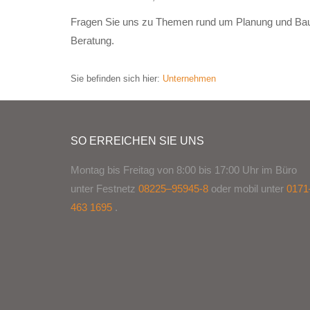
Fragen Sie uns zu Themen rund um Planung und Bauant
Beratung.
Sie befinden sich hier:
Unternehmen
SO ERREICHEN SIE UNS
Montag bis Freitag von 8:00 bis 17:00 Uhr im Büro
unter Festnetz
08225–95945-8
oder mobil unter
0171
463 1695
.