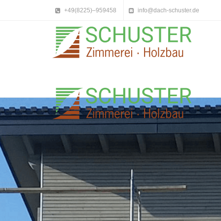
+49(8225)–959458
info@dach-schuster.de
Holzhaus