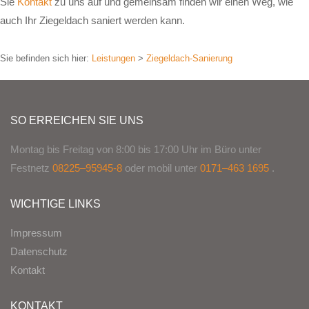
Sie
Kontakt
zu uns auf und gemeinsam finden wir einen Weg, wie
auch Ihr Ziegeldach saniert werden kann.
Sie befinden sich hier:
Leistungen
>
Ziegeldach-Sanierung
SO ERREICHEN SIE UNS
Montag bis Freitag von 8:00 bis 17:00 Uhr im Büro unter
Festnetz
08225–95945-8
oder mobil unter
0171–463 1695
.
WICHTIGE LINKS
Impressum
Datenschutz
Kontakt
KONTAKT