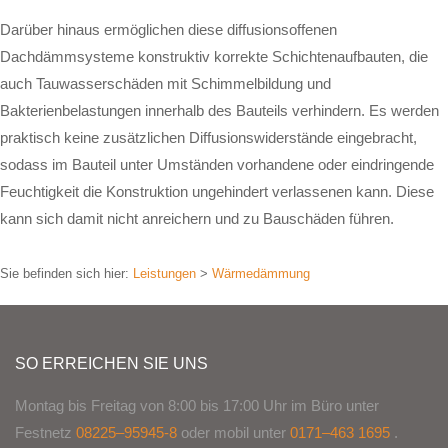
Darüber hinaus ermöglichen diese diffusionsoffenen
Dachdämmsysteme konstruktiv korrekte Schichtenaufbauten, die
auch Tauwasserschäden mit Schimmelbildung und
Bakterienbelastungen innerhalb des Bauteils verhindern. Es werden
praktisch keine zusätzlichen Diffusionswiderstände eingebracht,
sodass im Bauteil unter Umständen vorhandene oder eindringende
Feuchtigkeit die Konstruktion ungehindert verlassenen kann. Diese
kann sich damit nicht anreichern und zu Bauschäden führen.
Sie befinden sich hier:
Leistungen
>
Wärmedämmung
SO ERREICHEN SIE UNS
Montag bis Freitag von 8:00 bis 17:00 Uhr im Büro unter
Festnetz
08225–95945-8
oder mobil unter
0171–463 1695
.